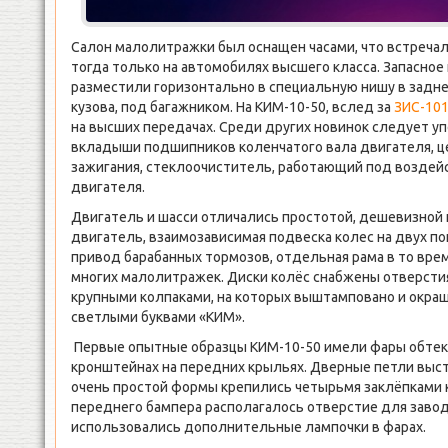
Салон малолитражки был оснащен часами, что встреча
тогда только на автомобилях высшего класса. Запасное
разместили горизонтально в специальную нишу в задне
кузова, под багажником. На КИМ-10-50, вслед за
ЗИС-10
на высших передачах. Среди других новинок следует 
вкладыши подшипников коленчатого вала двигателя, 
зажигания, стеклоочиститель, работающий под воздей
двигателя.
Двигатель и шасси отличались простотой, дешевизной
двигатель, взаимозависимая подвеска колес на двух по
привод барабанных тормозов, отдельная рама в то вре
многих малолитражек. Диски колёс снабжены отверстия
крупными колпаками, на которых выштамповано и окраш
светлыми буквами «КИМ».
Первые опытные образцы КИМ-10-50 имели фары обтек
кронштейнах на передних крыльях. Дверные петли выст
очень простой формы крепились четырьмя заклёпками 
переднего бампера располагалось отверстие для заво
использовались дополнительные лампочки в фарах.