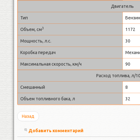
Двигатель
Тип
Бензи
3
Объем, см
1172
Мощность, л.с.
30
Коробка передач
Механи
Максимальная скорость, км/ч
90
Расход топлива, л/1
Смешанный
8
Объем топливного бака, л
32
Назад
Добавить комментарий