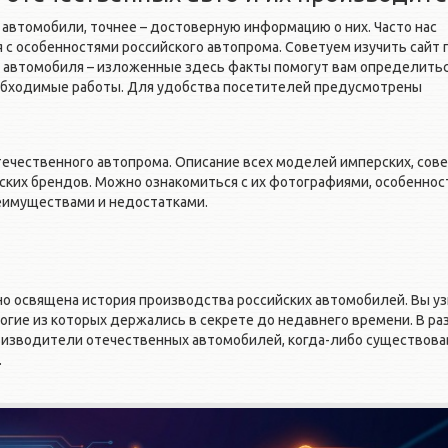
автомобили, точнее – достоверную информацию о них. Часто нас
 с особенностями российского автопрома. Советуем изучить сайт
 автомобиля – изложенные здесь факты помогут вам определитьс
обходимые работы. Для удобства посетителей предусмотрены
течественного автопрома. Описание всех моделей имперских, сов
ских брендов. Можно ознакомиться с их фотографиями, особеннос
еимуществами и недостатками.
но освящена история производства российских автомобилей. Вы у
огие из которых держались в секрете до недавнего времени. В р
оизводители отечественных автомобилей, когда-либо существова
.