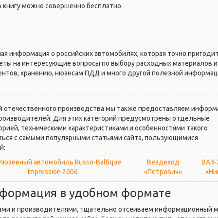
ю книгу можно совершенно бесплатно.
ая информация о российских автомобилях, которая точно пригодит
еты на интересующие вопросы по выбору расходных материалов и
нтов, хранению, нюансам ПДД и много другой полезной информац
ей отечественного производства мы также предоставляем информ
производителей. Для этих категорий предусмотрены отдельные
орией, техническими характеристиками и особенностями такого
ться с самыми популярными статьями сайта, пользующимися
й:
люзивный автомобиль Russo-Baltique
Вездеход
ВАЗ-
Impression 2006
«Петрович»
«Ни
нформация в удобном формате
ами и производителями, тщательно отсеиваем информационный м