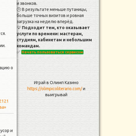
и звонков.
🕒 В результате меньше путаницы,
больше точных визитов и ровная
загрузка на неделю вперёд.
💡
Подходит тем, кто оказывает
ся.
услуги по времени: мастерам,
студиям, кабинетам и небольшим
ии.
командам.
✅
Начать пользоваться сервисом
ацию о
Играй в Олимп Казино
https://olimpicoliterario.com/
и
выигрывай
2121
ва»
усор и