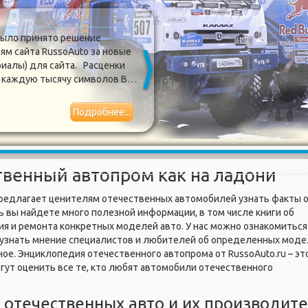
Обновился дизайн сайта
было принято решение
Сегодня очер
ям сайта RussoAuto за новые
RussoAuto.ru 
риалы) для сайта. Расценки
долго и не ох
за каждую тысячу символов В…
был полность
отображение
Подробнее...
2017-03-31
ственный автопром как на ладони
редлагает ценителям отечественных автомобилей узнать факты 
ь вы найдете много полезной информации, в том числе книги об
я и ремонта конкретных моделей авто. У нас можно ознакомиться
 узнать мнение специалистов и любителей об определенных моде
ное. Энциклопедия отечественного автопрома от RussoAuto.ru – эт
гут оценить все те, кто любят автомобили отечественного
отечественных авто и их производит