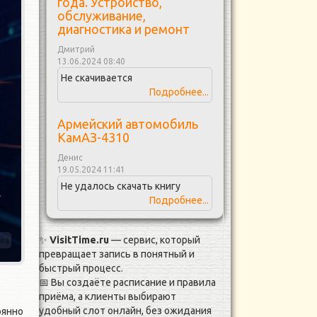
года. Устройство,
обслуживание,
диагностика и ремонт
Дмитрий
13.06.2024 08:40
Не скачивается
Подробнее...
Армейский автомобиль
КамАЗ-4310
Денис
19.05.2024 11:41
Не удалось скачать книгу
Подробнее...
✨
VisitTime.ru
— сервис, который
ма
превращает запись в понятный и
быстрый процесс.
📅 Вы создаёте расписание и правила
приёма, а клиенты выбирают
удобный слот онлайн, без ожидания
оянно