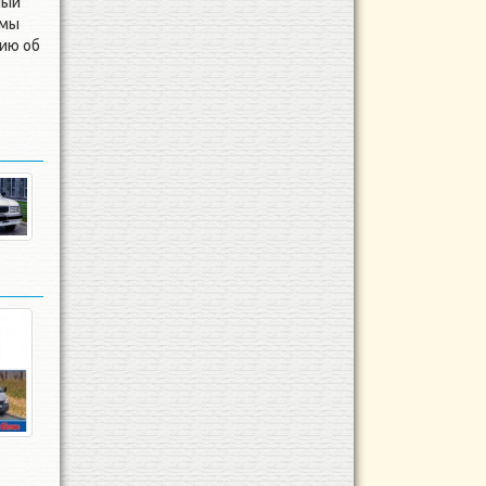
ный
 мы
цию об