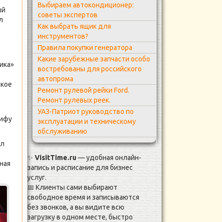
Выбираем автокондиционер:
ый
советы экспертов
л
Как выбрать ящик для
инструментов?
Правила покупки генератора
Какие зарубежные запчасти особо
ика»
востребованы для российского
автопрома
ское
Ремонт рулевой рейки Ford.
Ремонт рулевых реек.
УАЗ-Патриот руководство по
сифу
эксплуатации и техническому
обслуживанию
ил
✨
VisitTime.ru
— удобная онлайн-
ная
запись и расписание для бизнес
услуг.
📅 Клиенты сами выбирают
свободное время и записываются
без звонков, а вы видите всю
загрузку в одном месте, быстро