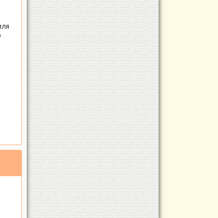
иля
9