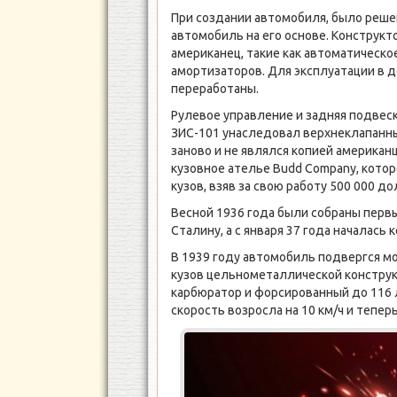
При создании автомобиля, было решен
автомобиль на его основе. Конструк
американец, такие как автоматическ
амортизаторов. Для эксплуатации в д
переработаны.
Рулевое управление и задняя подвеск
ЗИС-101 унаследовал верхнеклапанн
заново и не являлся копией американ
кузовное ателье Budd Company, котор
кузов, взяв за свою работу 500 000 до
Весной 1936 года были собраны перв
Сталину, а с января 37 года началась
В 1939 году автомобиль подвергся м
кузов цельнометаллической констру
карбюратор и форсированный до 116
скорость возросла на 10 км/ч и теперь