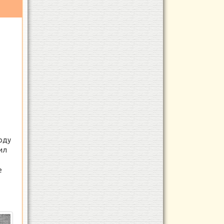
оду
ил
е