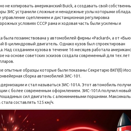
о не копировать американский Buick, а создавать свой собственн
торы ЗИС устранили сложные и ненадежные узлы которыми облада
ое управление сцеплением и дистанционная регулировка
орожных условиях СССР рама и ходовая часть были усилены и
а была позаимствована у автомобилей фирмы «Packard», а от «Бью
ый 8-цилиндровый двигатель. Однако кузов был спроектирован
ца. Над созданием кузова в течение 16 месяцев работала американ
ое на основе советских эскизов создала современный для тех лет
лларов.
ые опытные образцы которые были показаны Секретарю ВКП(б) Ио
 конвейерная сборка автомобилей ЗИС-101.
одернизации и стал называться ЗИС-101А. Этот автомобиль получ
кции с более современным оформлением. ЗИС-101А получил новый
 лошадиных сил двигатель с алюминиевыми поршнями. Максималь
 стала составлять 125 км/ч.