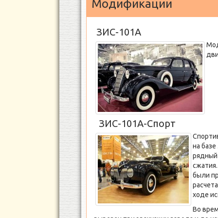
Модификации
ЗИС-101А
Мод
дви
ЗИС-101А-Спорт
Спорти
на базе
рядный
сжатия.
были п
расчета
ходе ис
Во вре