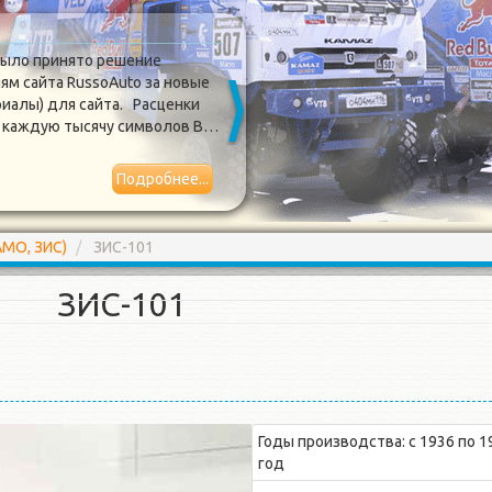
Обновился дизайн сайта
было принято решение
Сегодня очер
ям сайта RussoAuto за новые
RussoAuto.ru 
риалы) для сайта. Расценки
долго и не ох
за каждую тысячу символов В…
был полность
отображение
Подробнее...
2017-03-31
АМО, ЗИС)
ЗИС-101
ЗИС-101
Годы производства: с 1936 по 1
год