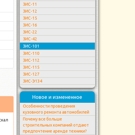
ЗИС-11
ЗИС-12
ЗИС-15
ЗИС-16
ЗИС-22
ЗИС-42
ЗИС-101
ЗИС-110
ЗИС-112
ЗИС-115
ЗИС-127
ЗИС-Э134
Новое и измененное
Особенности проведения
кузовного ремонта автомобилей
Почему все больше
скал
строительных компаний отдают
предпочтение аренде техники?