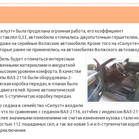
илуэт» была проделана огромная работа, его коэффициент
ставлял 0,33, автомобили отличались двухпоточным глушителем,
ят даже на серийные Волжские автомобили. Кроме того на «Силуэте»
торые ранее не применялись на автомобилях Волжского автозавод
биль будет отличаться интересным
ственными материалами и аккуратной
высоким уровнем комфорта. В качестве
ипы ВАЗ-2116 были оборудованы 2-
ская коробка передач, в планах было
 двигателей. Кроме автоматической
ю 5-ступенчатую коробку передач.
о седана в семейство «Силуэт» входили
, что по сравнению с седаном ВАЗ-2116, хэтчбек с индексом ВАЗ-21
олее значимыми изменениями не считая изменения кузова стали н
стью 112 лошадиных сил, а так же новая 5-и и 6-ступенчатая коро
ереключения.