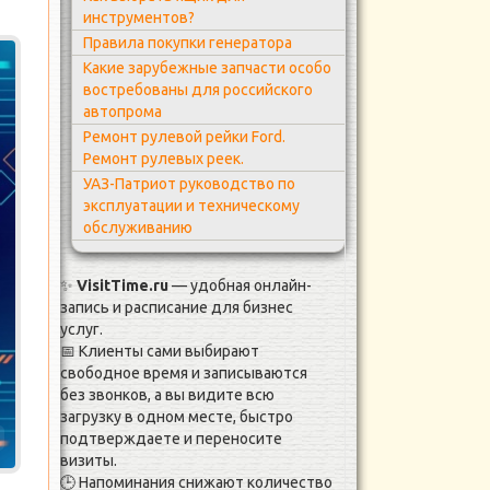
инструментов?
Правила покупки генератора
Какие зарубежные запчасти особо
востребованы для российского
автопрома
Ремонт рулевой рейки Ford.
Ремонт рулевых реек.
УАЗ-Патриот руководство по
эксплуатации и техническому
обслуживанию
✨
VisitTime.ru
— удобная онлайн-
запись и расписание для бизнес
услуг.
📅 Клиенты сами выбирают
свободное время и записываются
без звонков, а вы видите всю
загрузку в одном месте, быстро
подтверждаете и переносите
а
визиты.
🕒 Напоминания снижают количество