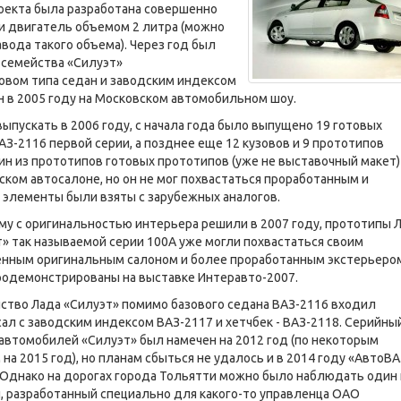
оекта была разработана совершенно
и двигатель объемом 2 литра (можно
вода такого объема). Через год был
 семейства «Силуэт»
овом типа седан и заводским индексом
н в 2005 году на Московском автомобильном шоу.
пускать в 2006 году, с начала года было выпущено 19 готовых
АЗ-2116 первой серии, а позднее еще 12 кузовов и 9 прототипов
дин из прототипов готовых прототипов (уже не выставочный макет)
ском автосалоне, но он не мог похвастаться проработанным и
элементы были взяты с зарубежных аналогов.
у с оригинальностью интерьера решили в 2007 году, прототипы 
» так называемой серии 100А уже могли похвастаться своим
енным оригинальным салоном и более проработанным экстерьеро
родемонстрированы на выставке Интеравто-2007.
ство Лада «Силуэт» помимо базового седана ВАЗ-2116 входил
ал с заводским индексом ВАЗ-2117 и хетчбек - ВАЗ-2118. Серийны
автомобилей «Силуэт» был намечен на 2012 год (по некоторым
на 2015 год), но планам сбыться не удалось и в 2014 году «АвтоВА
. Однако на дорогах города Тольятти можно было наблюдать один 
и, разработанный специально для какого-то управленца ОАО