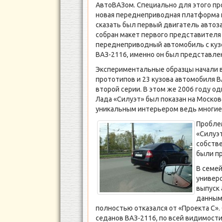
АвтоВАЗом. Специально для этого пр
новая переднеприводная платформа 
сказать был первый двигатель автоза
собран макет первого представителя
переднеприводный автомобиль с куз
ВАЗ-2116, именно он был представле
Экспериментальные образцы начали вы
прототипов и 23 кузова автомобиля В
второй серии. В этом же 2006 году о
Лада «Силуэт» был показан на Москов
уникальным интерьером ведь многие 
Проблем
«Силуэт
собств
были п
В семей
универс
выпуск 
данным 
полностью отказался от «Проекта С»
седанов ВАЗ-2116, по всей видимост