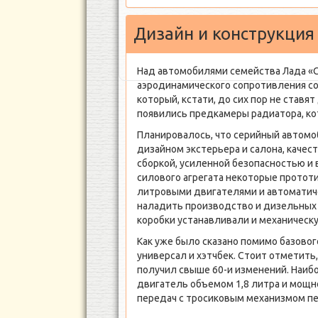
Дизайн и конструкция
Над автомобилями семейства Лада «С
аэродинамического сопротивления со
который, кстати, до сих пор не став
появились предкамеры радиатора, ко
Планировалось, что серийный автомо
дизайном экстерьера и салона, каче
сборкой, усиленной безопасностью и 
силового агрегата некоторые протот
литровыми двигателями и автоматиче
наладить производство и дизельных
коробки устанавливали и механическу
Как уже было сказано помимо базовог
универсал и хэтчбек. Стоит отметить
получил свыше 60-и изменений. Наиб
двигатель объемом 1,8 литра и мощно
передач с тросиковым механизмом п