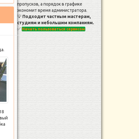
пропусков, а порядок в графике
экономит время администратора.
💡
Подходит частным мастерам,
студиям и небольшим компаниям.
✅
Начать пользоваться сервисом
а.
18
овый
бка