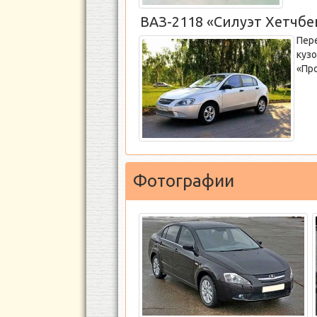
ВАЗ-2118 «Силуэт Хетчбе
Пер
куз
«Про
Фотографии