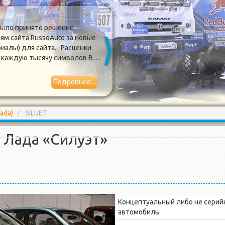
Обновился дизайн сайта
было принято решение
Сегодня очер
ям сайта RussoAuto за новые
RussoAuto.ru 
риалы) для сайта. Расценки
долго и не ох
за каждую тысячу символов В…
был полность
отображение
Подробнее...
2017-03-31
ada)
SILUET
Лада «Силуэт»
Концептуальный либо не сери
автомобиль