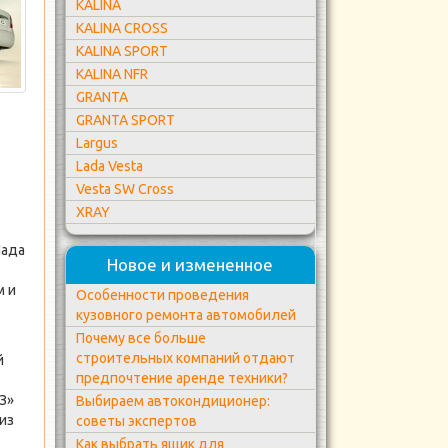
KALINA
KALINA CROSS
KALINA SPORT
KALINA NFR
GRANTA
GRANTA SPORT
Largus
Lada Vesta
Vesta SW Cross
XRAY
Лада
Новое и измененное
м и
Особенности проведения
кузовного ремонта автомобилей
Почему все больше
строительных компаний отдают
й
предпочтение аренде техники?
З»
Выбираем автокондиционер:
из
советы экспертов
Как выбрать ящик для