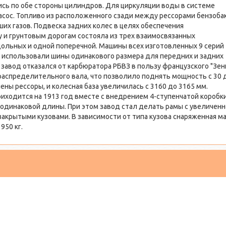
ись по обе стороны цилиндров. Для циркуляции воды в системе
сос. Топливо из расположенного сзади между рессорами бензоба
х газов. Подвеска задних колес в целях обеспечения
и грунтовым дорогам состояла из трех взаимосвязанных
дольных и одной поперечной. Машины всех изготовленных 9 серий
ду использовали шины одинакового размера для передних и задних
завод отказался от карбюратора РБВЗ в пользу французского "Зен
 распределительного вала, что позволило поднять мощность с 30 
нены рессоры, и колесная база увеличилась с 3160 до 3165 мм.
ходится на 1913 год вместе с внедрением 4-ступенчатой коробк
 одинаковой длины. При этом завод стал делать рамы с увеличен
закрытыми кузовами. В зависимости от типа кузова снаряженная м
950 кг.