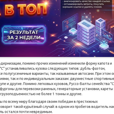
Реклам
одернизации, помимо прочих изменений изменили форму капота и
"С" устанавливались кузова следующих типов: дубль-фаэтон,
е полугусеничные варианты, так называемые автосани. При этом о
иями, так и по индивидуальным заказам: двухместные спортивные
упе и другие. Помимо легковых кузовов, Руссо-Балты семейства "С
фургоны для перевозки раненых, генераторные установки, кареты
грузоподъемностью не более 1 тонны и другие.
ы по всему миру благодаря своим победам в престижных
оворит такой курьёзный случай: в одном из пробегов водитель на
биль остался почти невредимым.