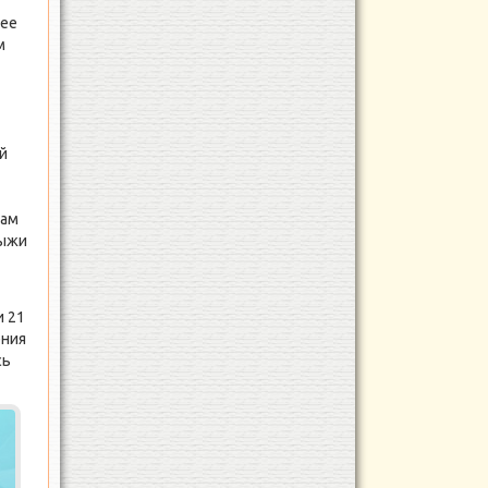
нее
м
й
гам
лыжи
и 21
ения
сь