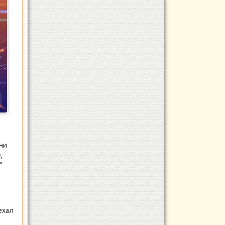
а
ни
,
"
ехал