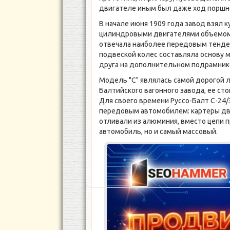
двигателе иным был даже ход поршн
В начале июня 1909 года завод взял 
цилиндровыми двигателями объемом 
отвечала наиболее передовым тенден
подвеской колес составляла основу 
друга на дополнительном подрамник
Модель "С" являлась самой дорогой 
Балтийского вагонного завода, ее ст
Для своего времени Руссо-Балт С-24/
передовым автомобилем: картеры дв
отливали из алюминия, вместо цепи 
автомобиль, но и самый массовый.