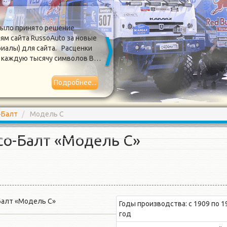
Обновился дизайн сайта
было принято решение
Сегодня очер
ям сайта RussoAuto за новые
RussoAuto.ru 
риалы) для сайта. Расценки
долго и не ох
за каждую тысячу символов В…
был полность
отображение
Подробнее...
2017-03-31
-Балт
Модель С
со-Балт «Модель С»
Годы производства: с 1909 по 1
год