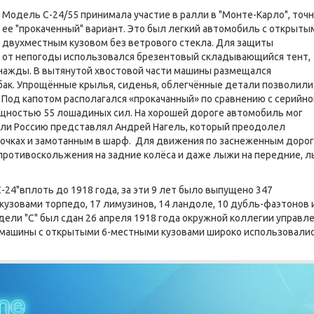
Модель С-24/55 принимала участие в ралли в "Монте-Карло", точ
ее "прокаченный" вариант. Это был легкий автомобиль с открыты
двухместным кузовом без ветрового стекла. Для защиты
от непогоды использовался брезентовый складывающийся тент,
нажды. В вытянутой хвостовой части машины размещался
ак. Упрощённые крылья, сиденья, облегчённые детали позволили
. Под капотом располагался «прокачанный» по сравнению с серийно
щностью 55 лошадиных сил. На хорошей дороге автомобиль мог
алли Россию представлял Андрей Нагель, который преодолел
х очках и замотанным в шарф. Для движения по заснеженным доро
 противоскольжения на задние колёса и даже лыжи на передние, 
24"вплоть до 1918 года, за эти 9 лет было выпущено 347
кузовами торпедо, 17 лимузинов, 14 ландоле, 10 дубль-фаэтонов 
ели "С" был сдан 26 апреля 1918 года окружной коллегии управл
машины с открытыми 6-местными кузовами широко использовали