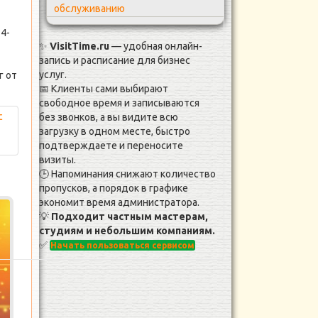
обслуживанию
4-
✨
VisitTime.ru
— удобная онлайн-
запись и расписание для бизнес
услуг.
г от
📅 Клиенты сами выбирают
свободное время и записываются
без звонков, а вы видите всю
загрузку в одном месте, быстро
подтверждаете и переносите
визиты.
🕒 Напоминания снижают количество
пропусков, а порядок в графике
экономит время администратора.
💡
Подходит частным мастерам,
студиям и небольшим компаниям.
✅
Начать пользоваться сервисом