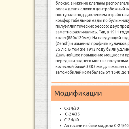
блоках, а нижние клапаны располагал
охлаждения служил центробежный на
поступало под давлением отработавши
комфортабельной езды по булыжнику 
полуэллиптических рессор: двух про
заметно различались. Так, в 1911 го
колес(880x120мм). На следующий год 
(Zenith) и изменил профиль кулачков
35 л.с. В том же 1912 году были удли
Дальнейшее повышение мощности при
передач и заднего моста с полуосями
колесной базой 3305 мм для машин с 
автомобилей колебалась от 1540 до 1
Модификации
С-24/30
С-24/35
С-24/40
Автосани на базе модели С-24/40