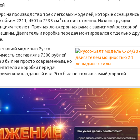
ей.
курс на производство трех легковых моделей, которые оснащались 
3
объем 2211, 4501 и 7235 см
соответственно. Их конструкция
циям тех лет. Прочная лонжеронная рама с зависимой рессорной
машины. Двигатель и коробка передач монтировался отдельно дру
е.
легковой моделью Руссо-
оимость составляла 7500 рублей.
30 был не просто современным, но
игателя и коробки передач
применяли карданный вал. Это был не только самый дорогой