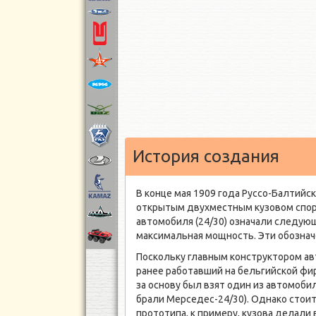
История создания
В конце мая 1909 года Руссо-Балтий
открытым двухместным кузовом спорт
автомобиля (24/30) означали следующ
максимальная мощность. Эти обозна
Поскольку главным конструктором а
ранее работавший на бельгийской фир
за основу был взят один из автомоби
брали Мерседес-24/30). Однако стоит
прототипа, к примеру, кузова делали 