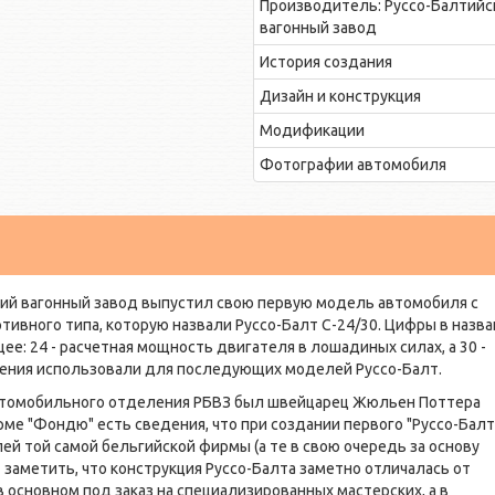
Производитель: Руссо-Балтийс
вагонный завод
История создания
Дизайн и конструкция
Модификации
Фотографии автомобиля
ский вагонный завод выпустил свою первую модель автомобиля с
ивного типа, которую назвали Руссо-Балт С-24/30. Цифры в назв
ее: 24 - расчетная мощность двигателя в лошадиных силах, а 30 -
чения использовали для последующих моделей Руссо-Балт.
втомобильного отделения РБВЗ был швейцарец Жюльен Поттера
ме "Фондю" есть сведения, что при создании первого "Руссо-Балт
лей той самой бельгийской фирмы (а те в свою очередь за основу
 заметить, что конструкция Руссо-Балта заметно отличалась от
в основном под заказ на специализированных мастерских, а в