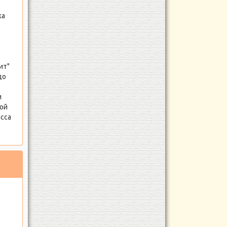
ка
ит"
до
и
ной
асса