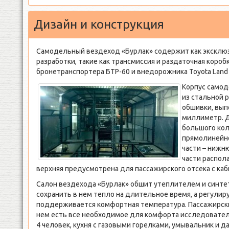
Дизайн и конструкция
Самодельный вездеход «Бурлак» содержит как эксклю
разработки, такие как трансмиссия и раздаточная коробк
бронетранспортера БТР-60 и внедорожника Toyota Land C
Корпус самод
из стальной р
обшивки, вып
миллиметр. Д
большого кол
прямолинейно
части – нижн
части распола
верхняя предусмотрена для пассажирского отсека с каб
Салон вездехода «Бурлак» обшит утеплителем и синте
сохранить в нем тепло на длительное время, а регулиру
поддерживается комфортная температура. Пассажирски
нем есть все необходимое для комфорта исследователе
4 человек, кухня с газовыми горелками, умывальник и 