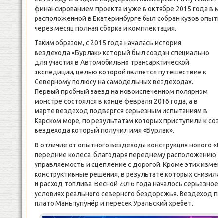
финансированием проекта и уже в октябре 2015 года в
расположенной в Екатеринбурге был собран кузов опытн
через месяц полная сборка и комплектация.
Таким образом, с 2015 года началась история
вездехода «Бурлак» который был создан специально
для участия в Автомобильно трансарктической
экспедиции, целью которой является путешествие к
Северному полюсу на самодельных вездеходах.
Первый пробный заезд на новоиспеченном полярном
монстре состоялся в конце февраля 2016 года, а в
марте вездеход подвергся серьезным испытаниям в
Карском море, по результатам которых приступили к со
вездехода который получил имя «Бурлак».
В отличие от опытного вездехода конструкция нового 
передние колеса, благодаря переднему расположению 
управляемость и сцепление с дорогой. Кроме этих изм
конструктивные решения, в результате которых снизил
и расход топлива. Весной 2016 года началось серьезно
условиях реального северного бездорожья. Вездеход 
плато Маньпупунёр и пересек Уральский хребет.