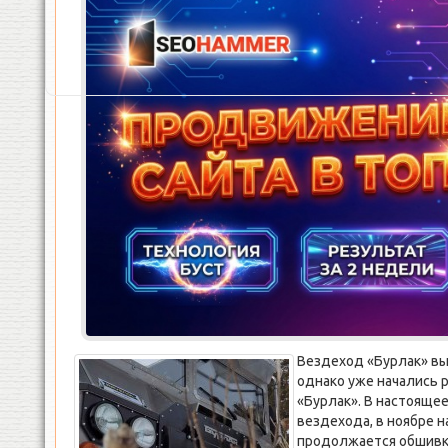
Вездеход «Бурлак» вы
однако уже начались 
«Бурлак». В настоящее
вездехода, в ноябре н
продолжается обшивк