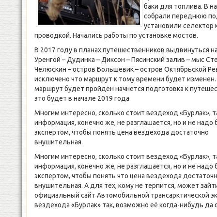
баки для топлива. В н
собрали переднюю под
установили селектор 
проводкой. Начались работы по установке мостов.
В 2017 году в планах путешественников выдвинуться н
Уренгой – Дудинка – Диксон – Пясинский залив – мыс С
Челюскин – остров Большевик – остров Октябрьской Ре
исключено что маршрут к тому времени будет изменен.
маршрут будет пройден начнется подготовка к путеше
это будет в начале 2019 года.
Многим интересно, сколько стоит вездеход «Бурлак», т
информация, конечно же, не разглашается, но и не надо
экспертом, чтобы понять цена вездехода достаточно
внушительная.
Многим интересно, сколько стоит вездеход «Бурлак», т
информация, конечно же, не разглашается, но и не надо
экспертом, чтобы понять что цена вездехода достаточ
внушительная. А для тех, кому не терпится, может зайт
официальный сайт Автомобильной трансарктической эк
вездехода «Бурлак» так, возможно её когда-нибудь да 