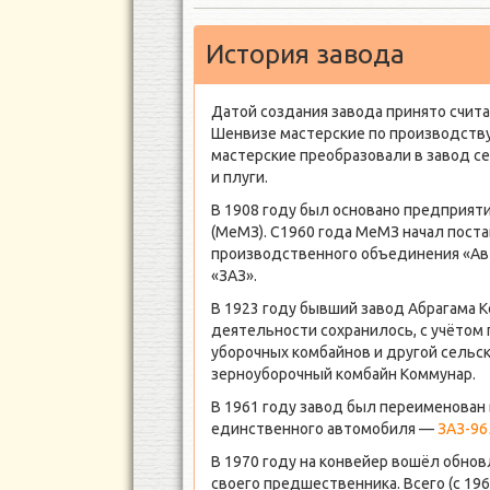
История завода
Датой создания завода принято счита
Шенвизе мастерские по производству
мастерские преобразовали в завод с
и плуги.
В 1908 году был основано предприят
(МеМЗ). С1960 года МеМЗ начал поста
производственного объединения «Авт
«ЗАЗ».
В 1923 году бывший завод Абрагама 
деятельности сохранилось, с учётом
уборочных комбайнов и другой сельс
зерноуборочный комбайн Коммунар.
В 1961 году завод был переименован
единственного автомобиля —
ЗАЗ-96
В 1970 году на конвейер вошёл обно
своего предшественника. Всего (с 196