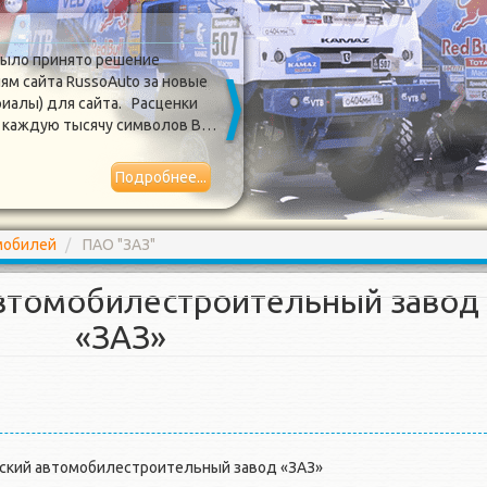
Обновился дизайн сайта
было принято решение
Сегодня очер
ям сайта RussoAuto за новые
RussoAuto.ru 
риалы) для сайта. Расценки
долго и не ох
за каждую тысячу символов В…
был полность
отображение
Подробнее...
2017-03-31
мобилей
ПАО "ЗАЗ"
втомобилестроительный завод
«ЗАЗ»