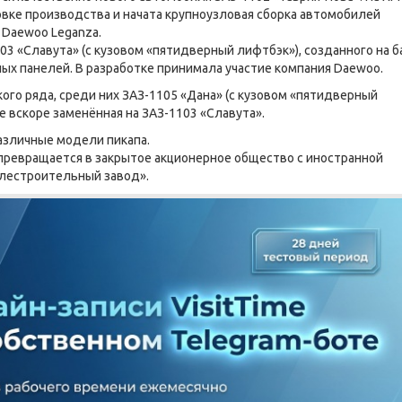
вке производства и начата крупноузловая сборка автомобилей
 Daewoo Leganza.
03 «Славута» (с кузовом «пятидверный лифтбэк»), созданного на б
вных панелей. В разработке принимала участие компания Daewoo.
го ряда, среди них ЗАЗ-1105 «Дана» (с кузовом «пятидверный
е вскоре заменённая на ЗАЗ-1103 «Славута».
азличные модели пикапа.
 превращается в закрытое акционерное общество с иностранной
лестроительный завод».