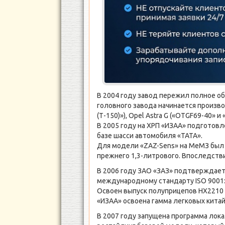
В 2004 году завод пережил полное о
головного завода начинается произв
(Т-150)»), Opel Astra G («OTGF69-40» и
В 2005 году на ХРП «ИЗАА» подготов
базе шасси автомобиля «TATA».
Для модели «ZAZ-Sens» на МеМЗ был 
прежнего 1,3-литрового. Впоследстви
В 2006 году ЗАО «ЗАЗ» подтверждает
международному стандарту ISO 9001:
Освоен выпуск полуприцепов НХ2210 
«ИЗАА» освоена гамма легковых китай
В 2007 году запущена программа лок