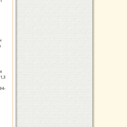
ат
н
з
х
1,3
94-