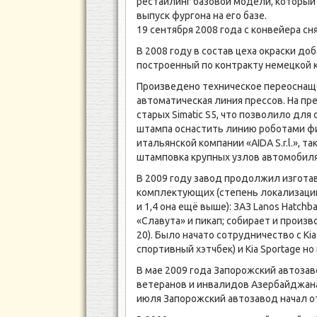
рестайлинг базовой модели, который п
выпуск фургона на его базе.
19 сентября 2008 года с конвейера сн
В 2008 году в состав цеха окраски д
построенный по контракту немецкой 
Произведено техническое переоснащ
автоматическая линия прессов. На пр
старых Simatic S5, что позволило для
штампа оснастить линию роботами фи
итальянской компании «AIDA S.r.l.»,
штамповка крупных узлов автомобиля 
В 2009 году завод продолжил изгота
комплектующих (степень локализации 
и 1,4 она ещё выше): ЗАЗ Lanos Hatchb
«Славута» и пикап; собирает и произв
20). Было начато сотрудничество с Kia
спортивный хэтчбек) и Kia Sportage н
В мае 2009 года Запорожский автоза
ветеранов и инвалидов Азербайджана.
июля Запорожский автозавод начал о