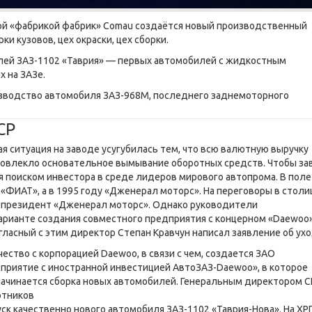
ской «фабрикой фабрик» Comau создаётся новый производственный
ки кузовов, цех окраски, цех сборки.
илей ЗАЗ-1102 «Таврия» — первых автомобилей с жидкостным
 на ЗАЗе.
оизводство автомобиля ЗАЗ-968М, последнего заднемоторного
СР
я ситуация на заводе усугубилась тем, что всю валютную выручку
 повлекло основательное вымывание оборотных средств. Чтобы за
я поиском инвестора в среде лидеров мирового автопрома. В поле
 «ФИАТ», а в 1995 году «Дженерал моторс». На переговоры в столи
-президент «Дженерал моторс». Однако руководители
рианте создания совместного предприятия с концерном «Daewoo»
гласный с этим директор Степан Кравчун написал заявление об ухо
ество с корпорацией Daewoo, в связи с чем, создается ЗАО
приятие с иностранной инвестицией АвтоЗАЗ-Daewoo», в которое
 Начинается сборка новых автомобилей. Генеральным директором С
отников
ск качественно нового автомобиля ЗАЗ-1102 «Таврия-Нова». На ХР