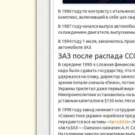
В 1986 году по контракту с итальян
комплекс, включивший в себя: цех свар
В 1987 году начался выпуск автомоб
охлаждением двигателя, выпускаемых
В 1994 году 1 июля, закончилось пр
автомобиля ЗАЗ.
ЗАЗ после распада СС
В середине 1990-х сложная финансова
надо было сдавать государству, что
удержался на плаву, директор занялс
зрения попали сначала «Пежо», потом
Украины прилетал даже первый вице
Минпромполитики остановились на ва
уставным капиталом в $150 млн. Несо
В 1998 году завод начинает сотруднич
«Совместное украино-корейское пред
передаются все активы
«АвтоЗАЗа»
.
«АвтоЗАЗ — Daewoo» назначен А. Н. С
На головном заводе организован выпу