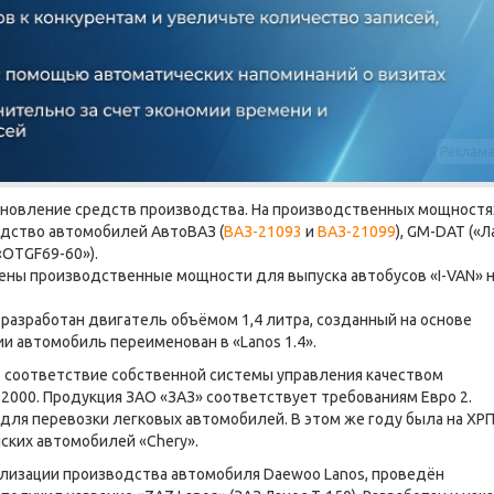
Реклам
бновление средств производства. На производственных мощностя
одство автомобилей АвтоВАЗ (
ВАЗ-21093
и
ВАЗ-21099
), GM-DAT («Л
 «OTGF69-60»).
лены производственные мощности для выпуска автобусов «I-VAN» 
разработан двигатель объёмом 1,4 литра, созданный на основе
и автомобиль переименован в «Lanos 1.4».
 соответствие собственной системы управления качеством
2000. Продукция ЗАО «ЗАЗ» соответствует требованиям Евро 2.
для перевозки легковых автомобилей. В этом же году была на ХР
ских автомобилей «Chery».
ализации производства автомобиля Daewoo Lanos, проведён