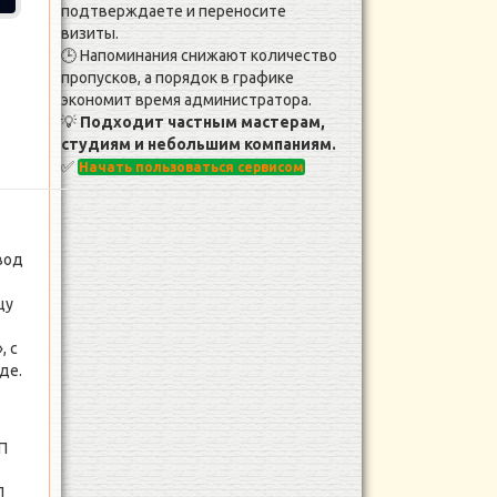
подтверждаете и переносите
визиты.
🕒 Напоминания снижают количество
пропусков, а порядок в графике
экономит время администратора.
💡
Подходит частным мастерам,
студиям и небольшим компаниям.
✅
Начать пользоваться сервисом
вод
цу
, с
де.
П
П