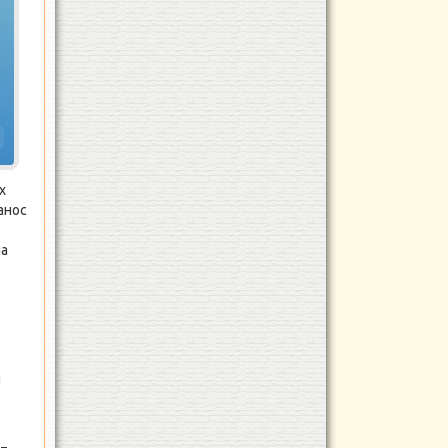
а
х
анос
на
П