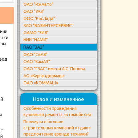
ОАО "ИжАвто"
ОАО "УАЗ"
ООО "РосЛада"
ЗАО "ВАЗИНТЕРСЕРВИС"
онии
ОАМО "ЗИЛ"
 эти
НИИ "НАМИ"
еры
ПАО "ЗАЗ"
ОАО "СеАЗ"
авод
ОАО "КамАЗ"
ОАО "ГЗАС" имени А.С. Попова
АО «Кургандормаш»
ОАО «КОММАШ»
Новое и измененное
ий
Особенности проведения
кузовного ремонта автомобилей
м
Почему все больше
строительных компаний отдают
от
предпочтение аренде техники?
ей