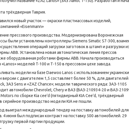
олучил название «ZAZ Lanos» (ЗАЗ Ланос T-150). Разработан и нач
ята трёхдверная Таврия.
обавился новый участок — окраски пластмассовых изделий,
компанией «Eisenmann»
ение прессового производства. Модернизирована Воронежская
ессы были установлены контроллеры Siemens Simatic S7-300, взаме
 осуществления операций загрузки заготовок в штамп и разгрузки и
рмы ABB. Установлена новая автоматическая линия прессов
 также оборудованная роботами фирмы ABB. Начала производиться
«Lanos» моделей T-100 и Т-150 в прессовом цехе завода.
вливать модели на базе Daewoo Lanos с использованием украински
версии с двигателем 1,5 составляет более 50 %, для двигателей 
ack, ЗАЗ Sens и «ZAZ Chance»; модели таврического ряда: ЗАЗ-1105
одит автомобили Chevrolet, Chery и ВАЗ (ВАЗ-210934-20 и ВАЗ-2109
 Motors по сборке Kia cee’d (пятидверный KIA Cee’d, трёхдверный
о в серийное производство модели KIA не пошли.
вод выиграл международный тендер на поставку автомобилей для
 4 июня был подписан контракт на поставку 500 автомобилей. 29
тгрузку первой партии продукции.