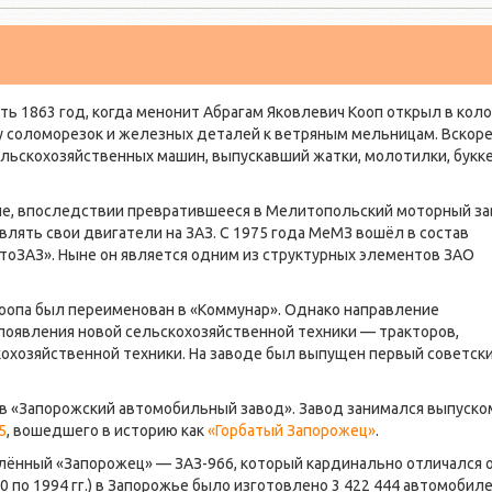
ть 1863 год, когда менонит Абрагам Яковлевич Кооп открыл в кол
 соломорезок и железных деталей к ветряным мельницам. Вскоре
ельскохозяйственных машин, выпускавший жатки, молотилки, букк
ие, впоследствии превратившееся в Мелитопольский моторный з
влять свои двигатели на ЗАЗ. С 1975 года МеМЗ вошёл в состав
оЗАЗ». Ныне он является одним из структурных элементов ЗАО
Коопа был переименован в «Коммунар». Однако направление
 появления новой сельскохозяйственной техники — тракторов,
кохозяйственной техники. На заводе был выпущен первый советск
 в «Запорожский автомобильный завод». Завод занимался выпуско
5
, вошедшего в историю как
«Горбатый Запорожец»
.
влённый «Запорожец» — ЗАЗ-966, который кардинально отличался 
0 по 1994 гг.) в Запорожье было изготовлено 3 422 444 автомобил